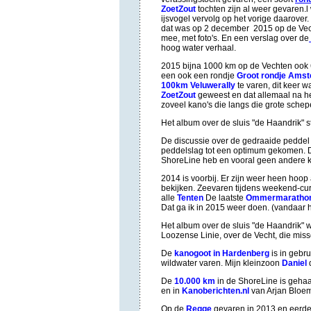
ZoetZout
tochten zijn al weer gevaren.
ijsvogel vervolg op het vorige daarover.
dat was op 2 december 2015 op de Vech
mee, met foto's. En een verslag over de
hoog water verhaal.
2015 bijna 1000 km op de Vechten ook
een ook een rondje
Groot rondje Ams
100km Veluwerally
te varen, dit keer 
ZoetZout
geweest en dat allemaal na he
zoveel kano's die langs die grote sche
Het album over de sluis "de Haandrik" s
De discussie over de gedraaide peddel 
peddelslag tot een optimum gekomen. D
ShoreLine heb en vooral geen andere ka
2014 is voorbij. Er zijn weer heen hoo
bekijken. Zeevaren tijdens weekend-cu
alle
Tenten
De laatste
Ommermaratho
Dat ga ik in 2015 weer doen. (vandaar h
Het album over de sluis "de Haandrik" wa
Loozense Linie, over de Vecht, die mis
De
kanogoot in Hardenberg
is in gebr
wildwater varen. Mijn
kleinzoon
Daniel
De
10.000 km
in de ShoreLine is gehaa
en in
Kanoberichten.nl
van Arjan Bloem.
Op de
Regge
gevaren in 2013 en eerder