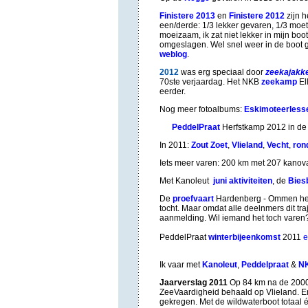
Finistere 2013
en
Finistere 2012
zijn h
een/derde: 1/3 lekker gevaren, 1/3 moe
moeizaam, ik zat niet lekker in mijn boo
omgeslagen. Wel snel weer in de boot g
weblog
.
2012
was erg speciaal door
zeekajakke
70ste verjaardag. Het NKB
zeekamp
El
eerder.
Nog meer fotoalbums:
Eskimoteerless
PeddelPraat
Herfstkamp 2012 in de
In 2011:
Zout Zoet
,
Vlieland
,
Vecht
,
ron
Iets meer varen: 200 km met 207 kanov
Met Kanoleut
juni aktiviteiten
, de
Bies
De
proefvaart
Hardenberg - Ommen heb
tocht. Maar omdat alle deelnmers dit tra
aanmelding. Wil iemand het toch varen
PeddelPraat
winterbijeenkomst
2011
e
Ik vaar met
Kanoleut
,
Peddelpraat
&
N
Jaarverslag 2011
Op 84 km na de 2000 
ZeeVaardigheid behaald op Vlieland. En 
gekregen. Met de wildwaterboot totaal 