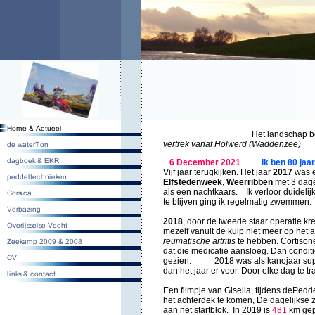
Het landschap boven in beeld
vertrek vanaf Holwerd (Waddenzee)
6 December 2021
ik ben 80 jaar
Vijf jaar terugkijken. Het jaar
2017
was e
Elfstedenweek
,
Weerribben
met 3 dage
als een nachtkaars. Ik verloor duidelij
te blijven ging ik regelmatig zwemmen.
2018
, door de tweede staar operatie kr
mezelf vanuit de kuip niet meer op het a
reumatische artritis
te hebben. Cortisone
dat die medicatie aansloeg. Dan condi
gezien. 2018 was als kanojaar sup
dan het jaar er voor. Door elke dag te 
Een filmpje van Gisella, tijdens dePed
het achterdek te komen, De dagelijkse 
aan het startblok. In 2019 is
481
km gepe