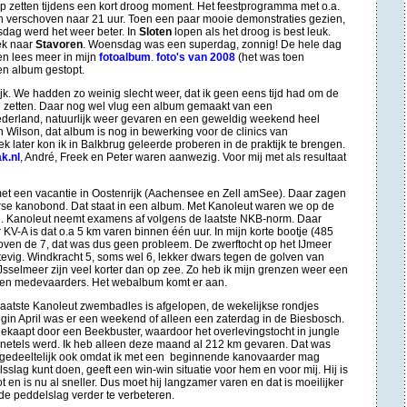
p zetten tijdens een kort droog moment. Het feestprogramma met o.a.
n verschoven naar 21 uur. Toen een paar mooie demonstraties gezien,
dag werd het weer beter. In
Sloten
lopen als het droog is best leuk.
ek naar
Stavoren
. Woensdag was een superdag, zonnig! De hele dag
en lees meer in mijn
fotoalbum
.
foto's van 2008
(het was toen
en album gestopt.
jk. We hadden zo weinig slecht weer, dat ik
geen eens tijd had om de
e zetten. Daar nog wel vlug een album gemaakt van een
Nederland, natuurlijk weer gevaren en een geweldig weekend heel
 Wilson, dat album is nog in bewerking voor de clinics van
later kon ik in Balkbrug geleerde proberen in de praktijk te brengen.
k.nl
, André, Freek en Peter waren aanwezig. Voor mij met als resultaat
 met een vacantie in Oostenrijk (Aachensee en Zell amSee). Daar zagen
se kanobond. Dat staat in een album. Met Kanoleut waren we op de
. Kanoleut neemt examens af volgens de laatste NKB-norm. Daar
or KV-A is dat o.a 5 km varen binnen één uur. In mijn korte bootje (485
oven de 7, dat was dus geen probleem. De zwerftocht op het IJmeer
evig. Windkracht 5, soms wel 6, lekker dwars tegen de golven van
Jsselmeer zijn veel korter dan op zee. Zo heb ik mijn grenzen weer een
 en medevaarders. Het webalbum komt er aan.
laatste Kanoleut zwembadles is afgelopen, de wekelijkse rondjes
gin April was er een weekend of alleen een zaterdag in de Biesbosch.
ekaapt door een Beekbuster, waardoor het overlevingstocht in jungle
netels werd. Ik heb alleen deze maand al 212 km gevaren. Dat was
omt gedeeltelijk ook omdat ik met een beginnende kanovaarder mag
lag kunt doen, geeft een win-win situatie voor hem en voor mij. Hij is
 en is nu al sneller. Dus moet hij langzamer varen en dat is moeilijker
e peddelslag verder te verbeteren.