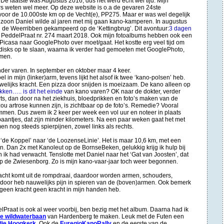
. De laatste was Augustus 2016, dus het werd echt wel tijd. Mijn
s weten wel meer. Op deze website is o.a de gevaren 24ste
oor de 10.000ste km op de Vecht(e), PP275. Maar er was wel degelijk
inzoon Daniel wilde al jaren met mij gaan kano-kamperen. In augustus
 de Weerribben gekampeerd op de ‘Kettingbrug’. Dit avontuur:
3 dagen
in PeddelPraat nr. 274 maart 2018. Ook mijn fotoalbums hebben ook een
 Picasa naar GooglePhoto over moet/gaat. Het kostte erg veel tijd om
ddisks op te slaan, waarna ik verder had gemoeten met GooglePhoto,
omen.
nder varen. In september en oktober maar 4 keer.
in mijn (linker)arm, tevens lijkt het alsof ik twee ‘kano-polsen’ heb.
uwelijks kracht. Een pizza door snijden is moeizaam. De kano alleen op
kken….. is dit het einde
van kano varen? OK naar de dokter, verder
rts, dan door na het ziekhuis, bloedprikken en foto’s maken van de
zou artrose kunnen zijn, is zichtbaar op de foto’s. Remedie? Vooral
mmen. Dus zwem ik 2 keer per week een vol uur en noteer in plaats
aantjes, dat zijn minder kilometers. Na een paar weken gaat het met
en nog steeds spierpijnen, zowel links als rechts.
 ‘de Koppel’ naar ‘de LoozenseLinie’. Het is maar 10,6 km, met een
n. Dan 2x met Kanoleut op de BornseBeken, gelukkig krijg ik hulp bij
n ik had verwacht. Tenslotte met Daniel naar het ‘Gat van Joosten’, dat
 op de Zwiesenborg. Zo is mijn kano-vaar-jaar toch weer begonnen.
kracht komt uit de rompdraai, daardoor worden armen, schouders,
rdoor heb nauwelijks pijn in spieren van de (boven)armen. Ook bemerk
s geen kracht geen kracht in mijn handen heb.
raat is ook al weer voorbij, ben bezig met het album. Daarna had ik
de wildwaterbaan
van Hardenberg te maken. Leuk met de Futen een
dje Hoogkerk
. Ook de
EuregioKanoRally
en de eerste van de