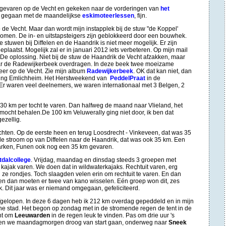
evaren op de Vecht en gekeken naar de vorderingen van
het
er gegaan met de maandelijkse
eskimoteerlessen
, fijn.
e Vecht. Maar dan wordt mijn instapplek bij de stuw "de Koppel'
komen. De in- en uitstapsteigers zijn geblokkeerd door een bouwhek.
stuwen bij Diffelen en de Haandrik is niet meer mogelijk. Er zijn
aatst. Mogelijk zal er in januari 2012 iets verbeteren. Op mijn mail
e oplossing. Niet bij de stuw de Haandrik de Vecht afzakken, maar
aar de Radewijkerbeek overdragen. In deze beek twee moeizame
eer op de Vecht. Zie mijn album
Radewijkerbeek
. OK dat kan niet, dan
hting Emlichheim. Het Herstweekend van
PeddelPraat
in de
Er waren veel deelnemers, we waren internationaal met 3 Belgen, 2
0 km per tocht te varen. Dan halfweg de maand naar Vlieland, het
 mocht behalen.De 100 km Veluwerally ging niet door, ik ben dat
ezellig.
hten. Op de eerste heen en terug Loosdrecht - Vinkeveen, dat was 35
de stroom op van Diffelen naar de Haandrik, dat was ook 35 km.
Een
marken, Funen ook nog een 35 km gevaren.
tdalcollege
. Vrijdag, maandag en dinsdag steeds 3 groepen met
 kajak varen. We doen dat in wildwaterkajaks. Rechtuit varen, erg
n ze rondjes. Toch slaagden velen erin om rechtuit te varen. En dan
r en dan moeten er twee van kano wisselen. Eén groep won dit, zes
. Dit jaar was er niemand omgegaan, gefeliciteerd.
fgelopen. In deze 6 dagen heb ik 212 km overdag gepeddeld en in mijn
e stad. Het begon op zondag met in de stromende regen de tent in de
cht om
Leeuwarden
in de regen leuk te vinden. Pas om drie uur 's
den we maandagmorgen droog van start gaan, onderweg naar
Sneek