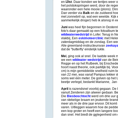
en
IJlst
. Daar konden we tentjes weer o
het polstokspringen werd, door de rege
waaronder een hele mooie (plons). Dins
Dan verder via
Balk
en de zuidwest ho
met zonnebril op, wat een weelde. Kijk 
aanmerkelijk droger) heb ik alsnog in e
Juni
was heel fijn begonnen in Oostenri
foto's daar gemaakt op een fotoalbum t
wildwaterwedstrijd
in Lofer. Terug in 
vlakbij, Een
eskimoteerclinic
met Helen
zaterdagmiddag en de zondag. Een week 
Alle greenland-instructeursvan
zeekaya
dat de "butterfly' eindelijk lukte.
Mei
, ging ook al snel. De laatste week
we een
wildwater wedstrijd
van de Beir
Regge en op het Rutbeek, bij Enschede
hoort naast theorie, ook parktijk bij. Vo
cm) is mijn gemiddelde snelheid ruim b
van 22 mei, was vanaf Pampus lekker st
soms wel één meter. De golven op het I
beetje verlegd, bedankt Marianne, Jan
April
is razendsnel voorbij gegaan.
De 
vanuit Zenderen zijn alweer gedaan. Be
Die
Biesboschtocht
werd om drie uur g
van stekelige braam en jeukende brand
meer als in de drie jaar ervoor. Dit k
varen. Uitleggen waarom hoe de peddelss
een kop groter en heeft een langere boot
dan snel. Het biedt de
ge
legenheid om d