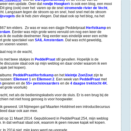
l weer een update. Over dat
rondje Hoogker
k
is ook een blog, een mooi
 Dit ging (ook) over het
varen op de snel
stromende rivier de Vecht
,
t. Langzaam tegen de stroom op en snel, heel snel met de stroom
ijsvogels
die ik heb zien vliegen. Dat staat ook op het blog, na het
 667 km elders. Zo was er was een dagje Peddelpraat
Herfstkamp
en
terdam
.
Eerder was mijn grote wens vervuld om nog een keer de
was ik de oudste deelnemer. Nog eerder was eindelijk weer een echte
t grote spectakel van
SAIL Amsterdam
. Dat was echt geweldig,
pen voeren voeren.
taat nog in de wacht,
is met twee stukjes in
PeddelPraat
stil gevallen. Hopelijk is de
e discussie staat ook op mijn weblog en daar onder waarom ik een
jak (wil kopen).
p albums:
P
eddelPraatHerfstkamp
en het
kleintje ZoetZout
zijn te
rsussen:
Ellemeet 1
en
Ellemeet 2
. Een week van
PeddelPraat
met
n
gevaren en de
55+ pensiovaarders
en de
4 daagse trektocht 4K
.
et grote voorluik)
cht, net als de bedieningskabels voor de sluis. Er is een brug bij de
schien net niet hoog genoeg is voor hoogwater.
uik geweest. Uit Nijmegen gaf Maarten Holdrinet een introductiecursus
deed daar ook aan mee.
ld op 11 Maart 2014. Gepubliceerd in PeddelPraat 254, mijn weblog
 In dat verhaal staat ook, waarom ik geen nieuwe kajak wil kopen.
. In 2014 niet, mijn kano werd ge-upgrade.