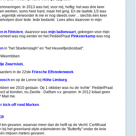
erinneringen. In 2013 was het, voor mij, heftig: het was drie keer
ten werken, soms heel hard, maar het ging. En de laatste 1/3 was
t, eigenlijk verwonder ik me er nog steeds over ... slechts één keer
eholpen door Iede. Iede bedankt. Lees alles daarover in mijn
n in Finistere
, daarvoor was
mijn ballonvaart
, gekregen voor mijn
lemeet was nog eerder en het PeddelPraat
Pinksterkamp
was nog
en
in "het Stoetenslagh" en "het Heuveltjesbosbad".
 Weerribben
dje Zwartsluis
,
aarders in de 22ste
Friesche Elfstedenweek
.
bosch
en
op de Lenne bij
Höhe Lim
burg
.
ben we 2010 gedaan. Op 1 oktober was nu de 'echte' PeddelPraat
ject al konden, nu Zwolle - Dalfsen v.v. gevaren. In 2012 totaal geen
? Mail me.
n
kick-off rond Marken
.
KB
km gevaren, waarvan meer dan de helft op de Vecht. Certificaat
bij het greenland-style-eskimoteren de "Butterfly" onder de knie
één miljoen meters gevaren.