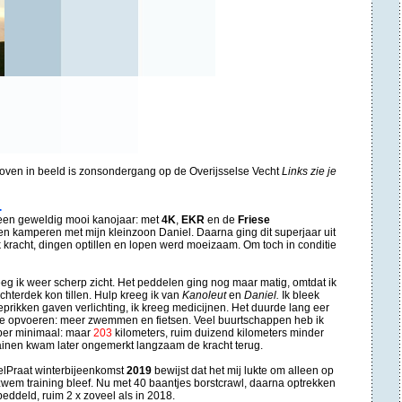
 is zonsondergang op de Overijsselse Vecht
Links zie je
.
en geweldig mooi kanojaar: met
4K
,
EKR
en de
Friese
n kamperen met mijn kleinzoon Daniel. Daarna ging dit superjaar uit
k kracht, dingen optillen en lopen werd moeizaam. Om toch in conditie
eeg ik weer scherp zicht. Het peddelen ging nog maar matig, omtdat ik
chterdek kon tillen. Hulp kreeg ik van
Kanoleut
en
Daniel.
Ik bleek
prikken gaven verlichting, ik kreeg medicijnen. Het duurde lang eer
tie opvoeren: meer zwemmen en fietsen. Veel buurtschappen heb ik
er minimaal: maar
203
kilometers, ruim duizend kilometers minder
trainen kwam later ongemerkt langzaam de kracht terug.
delPraat winterbijeenkomst
2019
bewijst dat het mij lukte om alleen op
zwem training bleef. Nu met 40 baantjes borstcrawl, daarna optrekken
ddeld, ruim 2 x zoveel als in 2018.