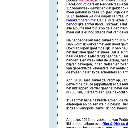
Update
Mei 2018
, eindelijk een update
FaceBook volgers en PeddelPraat-lezer
11Stedenweek gemist en dat geldt ook v
meer gebeurt in deze 1,5 jaar. Mijn kle
2017, hebben we drie dagen centraal in
kanokamperen met Daniel
is te lezen 
behoorlijke achterstand. Oorzaak is dat
alle albums met foto’s op de eigen har
maar dat is er nog steeds niet van gek
Na het peddellen met Daniel ging ik mi
Dan wordt ik wakker met een dood gevoel 
Ook trap lopen gaat moeilijk. Ik heb na
het dak tillen gaat niet meer. Dat is
schri
naar de fysio. Later terug naar de huisa
handen. Een week later de uitslag, het 
blijven bewegen, lopen, fietsen en zwe
van gepeddelde kilometers, het aantal b
de kniéen beter. In de schouders en arm
April 2018, met Daniel de Vecht op, van
geweldige pauze (appeltaart) er tusseni
het uitstappen, verder gaat het beter da
is 13,5 km, uiteraard een ijsje gekocht
Ik vaar met bijna gestrekte armen, de 
ellebogen en polsen weinig belast. Hie
ik geen ‘kanopols’, terwijl ik nog steed
Augustus 2016, het zeekamp van PeddelP
tijd om een album over
Riet & Dirk op 
verassingstocht gevaren, een soort
ron