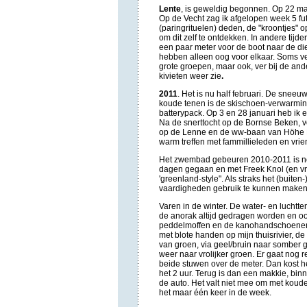
Lente
,
is geweldig begonnen. Op 22 maa
Op de Vecht zag ik afgelopen week 5 fute
(paringrituelen) deden, de "kroontjes" 
om dit zelf te ontdekken. In andere tijd
een paar meter voor de boot naar de diep
hebben alleen oog voor elkaar. Soms ver
grote groepen, maar ook, ver bij de an
kivieten weer zie
.
2011
.
Het is nu half februari. De sneeuw 
koude tenen is de skischoen-verwarmin
batterypack. Op 3 en 28 januari heb ik 
Na de snerttocht op de Bornse Beken, 
op de Lenne en de ww-baan van Höhe L
warm treffen met fammillieleden en vri
Het zwembad gebeuren 2010-2011 is nog
dagen gegaan en met Freek Knol (en vr
'greenland-style". Als straks het (buite
vaardigheden gebruik te kunnen maken
Varen in de winter. De water- en lucht
de anorak altijd gedragen worden en oo
peddelmoffen en de kanohandschoenen zi
met blote handen op mijn thuisrivier, d
van groen, via geel/bruin naar somber 
weer naar vrolijker groen. Er gaat nog 
beide stuwen over de meter. Dan kost he
het 2 uur. Terug is dan een makkie, binn
de auto. Het valt niet mee om met koude 
het maar één keer in de week.