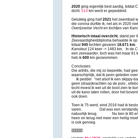
2020
ging eigenlijk best aardig, totda
dicht.
514
km werd er gepeddeld.
Gelukkig ging half
2021
het zwembad wee
die corona durfde ik, net als in 2020 nie
Overijsselse Vecht
en tochtjes van
Kano
Historisch totaal overzicht
, stand per
6
Zeevaardigheiddiploma behaalde ik o
totaal
940
tochten gevaren
18.671 km
.
Kanoleut
124 keer -> 1483 km. In de
C
een
zeevaarder
, toch was het maar 8
heb ik
600
km gezwommen.
Conclusies:
Die artritis, die mij zo beperkte, had g
waarschijnlijk, dat ik jaren geleden
Ik peddel “net alsof ik een skippy-ba
geen (draai)krachten op de pols-, elle
tocht moest ik wel uit de boot zien te
uit de kano laten rollen, door het bove
ook doen.
Toen ik 75 werd, eind 2016 had ik besl
varen. Dat was een verstandig, maar
natuurlijk terug. Nu ben ik 80 en va
heen en terug niet meer een heilig mo
is ook genoeg.
[][][][][][]