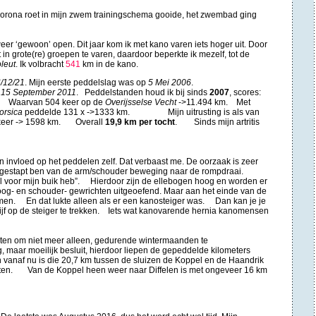
t Corona roet in mijn zwem trainingschema gooide, het zwembad ging
r ‘gewoon’ open. Dit jaar kom ik met kano varen iets hoger uit. Door
t in grote(re) groepen te varen, daardoor beperkte ik mezelf, tot de
leut
. Ik volbracht
541
km in de kano.
/12/21
. Mijn eerste peddelslag was op
5 Mei 2006
.
p
15 September 2011
. Peddelstanden houd ik bij sinds
2007
, scores:
 Waarvan 504 keer op de
Overijsselse Vecht
->11.494 km. Met
orsica
peddelde 131 x ->1333 km. Mijn uitrusting is als van
1 keer -> 1598 km. Overall
19,9 km per tocht
. Sinds mijn artritis
een invloed op het peddelen zelf. Dat verbaast me. De oorzaak is zeer
 overgestapt ben van de arm/schouder beweging naar de rompdraai.
l voor mijn buik heb”. Hierdoor zijn de ellebogen hoog en worden er
boog- en schouder- gewrichten uitgeoefend. Maar aan het einde van de
 komen. En dat lukte alleen als er een kanosteiger was. Dan kan je je
nlijf op de steiger te trekken. Iets wat kanovarende hernia kanomensen
oten om niet meer alleen, gedurende wintermaanden te
 moeilijk besluit, hierdoor liepen de gepeddelde kilometers
naf nu is die 20,7 km tussen de sluizen de Koppel en de Haandrik
eten. Van de Koppel heen weer naar Diffelen is met ongeveer 16 km