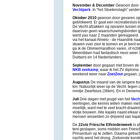
November & December
Gewoon door g
Vechtpark
. In "het Stoetenslagh" verd
Oktober 2010
gewoon door gevaren op d
geblokeerd. Er gaat een recreatiesluis 
De Vecht afzakken og opvaren tussen de 
daarover geen waarschuwingsborden gepl
werd pas naar 2 maanden gereageerd. D
via het kanaal Almelo - de Haandrik n
stuwen over zien te komen en je bent w
ga ik de Ommermarathon varen, of ric
Weerribben had fantastisch mooi weer. 
Duitsers en 14 Nederlanders.
September
door gegaan met boven de 3
NKB zeekamp
, waar ik het ZV diploma
weekend weer naar
ZoetZout
gegaan, g
Augustus
De maand van de langere toc
km. Natuurlijk weer op de Vecht. tegen 
rondje Zwartsluis (36km). En in Dene
Juli
Drie dagen met jeugd van het
Vech
leerlingen, die kennis willen maken met
moeilijk, want met te veel kracht draaie
vlotje bouwen. Alle kajaks naast elkaa
mensen wisselden zo drijvend van kajak
De
22ste Friesche Elfstedenweek
is a
tent geslapen, soms midden een Friesch
Prinsentuin op te zetten. Daarna getra
nachts werd het droog. Zodoende kon