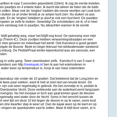
rtben ik naar Coevorden gepeddeld (32km). Ik zag de eerste kivieten.
n paartjes en 4 enkele futen. Ik dacht dat alleen de futen die de balts
op zetten. Maar ook de 'singles' hadden die mooie veertjes op! Leuk toch
en duiken ze al onder terwijl je ze amper kunt zien. Nu duiken ze pas
te. En de 'singles' bekijken je alsof je ook een fuut bent. De paartjes
geten ze zelfs te duiken. Geweldig! De scholeksters zie ik, of in heel
dere vandaag ook in paartjes. Nu afwachten waneer ik de eerste
blijft gelukkig weg, maar het blijjft nog koud. De oplossing voor mijn
g (Therm-IC). Deze zooltjes hebben verwarmingsdraadjes en een
er mee gevaren en inderdaad het werkt. Ook Kanoleut is goed gestart.
volgde de Buurse Beek en begin februari het wildwaterwater weekend
imburg. De PeddelPraat winter-bijeenkomst was als vanouds, een
enden.
 in volle gang. Twee zwembaden zelfs. Kanoleu't is van 5 naar 6
ienden) van http:
//zeekayak.nl/
ben ik aan het eskimoteren in
n-) water weer op temperatuur is, hoop ik van meer eskimoteer
.
temperatuur zijn onder de 10 graden. Dat betekend dat de LongJohn en
k twee paar sokken, want ik heb al snel last van koude tenen. De
jn ook weer regelmatig in gebruik. Als het zonnetje er is, peddel ik
e Overijsselse Vecht. Deze verkleurde aan de waterkant eerst langzaam
groengrijs. Nu het voorjaar er toch aan gaat komen gaan de kleuren
regelmatig veel water door de Vecht. Soms is het verschil tussen de
t veel tijd om deze 10 km tegen de stroom in op te varen, soms kost
en drie kwartier stap ik weer uit. Dan de kajak weer op de kant en op
vingers de spanbanden vast te zetten. Maar ik blijf door varen, al is